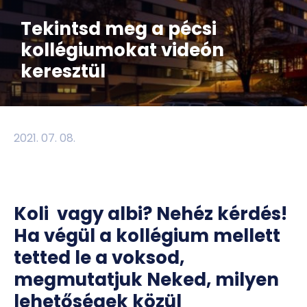
Tekintsd meg a pécsi
kollégiumokat videón
keresztül
2021. 07. 08.
Koli vagy albi? Nehéz kérdés!
Ha végül a kollégium mellett
tetted le a voksod,
megmutatjuk Neked, milyen
lehetőségek közül