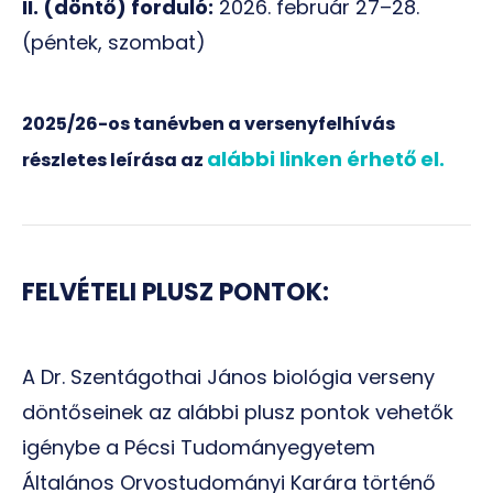
II. (döntő) forduló:
2026. február 27–28.
(péntek, szombat)
2025/26-os tanévben a versenyfelhívás
alábbi linken érhető el.
részletes leírása az
FELVÉTELI PLUSZ PONTOK:
A Dr. Szentágothai János biológia verseny
döntőseinek az alábbi plusz pontok vehetők
igénybe a Pécsi Tudományegyetem
Általános Orvostudományi Karára történő