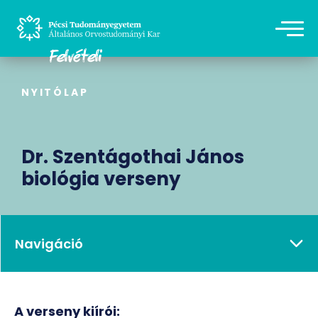
NYITÓLAP
Dr. Szentágothai János
biológia verseny
Navigáció
A verseny kiírói: