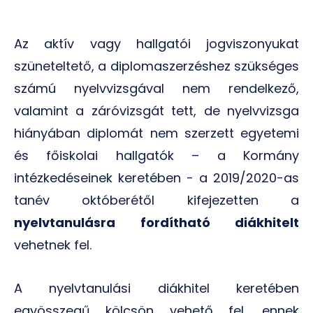
Az aktív vagy hallgatói jogviszonyukat
szüneteltető, a diplomaszerzéshez szükséges
számú nyelvvizsgával nem rendelkező,
valamint a záróvizsgát tett, de nyelvvizsga
hiányában diplomát nem szerzett egyetemi
és főiskolai hallgatók – a Kormány
intézkedéseinek keretében - a 2019/2020-as
tanév októberétől kifejezetten a
nyelvtanulásra fordítható diákhitelt
vehetnek fel.
A nyelvtanulási diákhitel keretében
egyösszegű kölcsön vehető fel, ennek