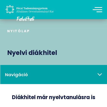
NYITÓLAP
Nyelvi diákhitel
Navigáció
Diákhitel már nyelvtanulásra is