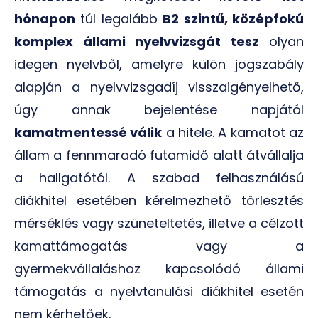
hónapon
túl legalább
B2 szintű, középfokú
komplex állami nyelvvizsgát tesz
olyan
idegen nyelvből, amelyre külön jogszabály
alapján a nyelvvizsgadíj visszaigényelhető,
úgy annak bejelentése napjától
kamatmentessé válik
a hitele. A kamatot az
állam a fennmaradó futamidő alatt átvállalja
a hallgatótól. A szabad felhasználású
diákhitel esetében kérelmezhető törlesztés
mérséklés vagy szüneteltetés, illetve a célzott
kamattámogatás vagy a
gyermekvállaláshoz kapcsolódó állami
támogatás a nyelvtanulási diákhitel esetén
nem kérhetőek.