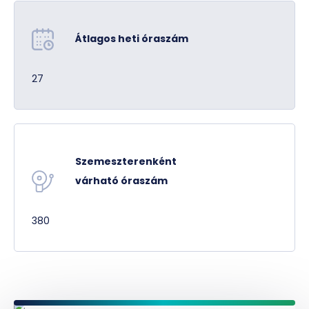
Biotechnológia MSc életút
Átlagos heti óraszám
27
Szemeszterenként
várható óraszám
380