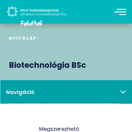
NYITÓLAP
Biotechnológia BSc
Navigáció
Életpályák
Megszerezhető