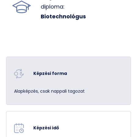
diploma:
Biotechnológus
Általános orvos életút
Képzési forma
Alapképzés, csak nappali tagozat
Fogorvos életút
Képzési idő