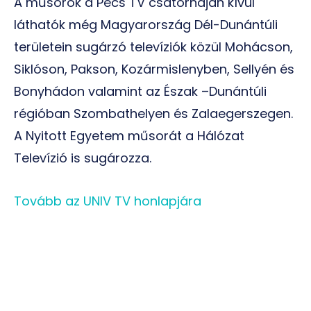
A műsorok a Pécs TV csatornáján kívül
láthatók még Magyarország Dél-Dunántúli
területein sugárzó televíziók közül Mohácson,
Siklóson, Pakson, Kozármislenyben, Sellyén és
Bonyhádon valamint az Észak –Dunántúli
régióban Szombathelyen és Zalaegerszegen.
A Nyitott Egyetem műsorát a Hálózat
Televízió is sugározza.
Tovább az UNIV TV honlapjára