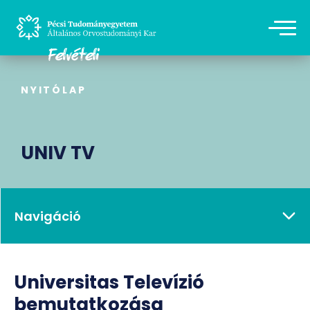
NYITÓLAP
UNIV TV
Navigáció
Universitas Televízió
bemutatkozása