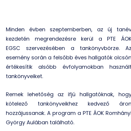
Minden évben szeptemberben, az új tané
kezdetén megrendezésre kerül a PTE ÁO
EGSC szervezésében a tankönyvbörze. A
esemény során a felsőbb éves hallgatók olcsó
értékesítik alsóbb évfolyamokban használ
tankönyveiket.
Remek lehetőség az ifjú hallgatóknak, hog
kötelező tankönyveikhez kedvező áro
hozzájussanak. A program a PTE ÁOK Romhány
György Aulában található.