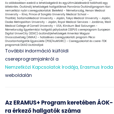
Az alábbiakban ezekről a lehetőségekről és együttműködésekről található egy
áttekintés. Ösztöndíj lehetőségek hallgatóknak Pannónia Ösztöndíjprogram Kari
nemzetközi nyári cseregyakorlatok: Bielefeld – Németország, Henan Medical
University – Kína, Prince of Songkla University Medical School –
Thaiföld, SaitamaMedical University – Japán, Tokyo Medical University – Japán,
Osaka Metropolitan University – Japán, Royal Medical Services – Jordánia, Weill
Medical College of Cornell University – USA, Klinikum Bad Salzungen -
Németország Egyetemközi hallgató pályázatok CEEPUS csereprogram European
Digital UniverCity (EDUC) ösztöndíjlehetőségek Amerikai Magyar
Orvosszövetség (HMAA) – hatodéves cseregyakorlati program Pécsi
Orvostanhallgatók Egyesülete (POE/HuMSIRC) – Cseregyakorlat és csere-TDK
programok DAAD ösztöndíjak
További indormáció külföldi
csereprogramjainkról a
Nemzetközi Kapcsolatok Irodája, Erasmus Iroda
weboldalán
Az ERAMUS+ Program keretében ÁOK-
ra érkező hallgatók száma