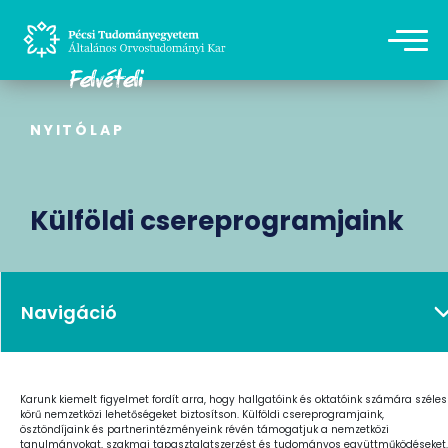
NYITÓLAP
Külföldi csereprogramjaink
Navigáció
Karunk kiemelt figyelmet fordít arra, hogy hallgatóink és oktatóink számára széles
körű nemzetközi lehetőségeket biztosítson. Külföldi csereprogramjaink,
ösztöndíjaink és partnerintézményeink révén támogatjuk a nemzetközi
tanulmányokat, szakmai tapasztalatszerzést és tudományos együttműködéseket.