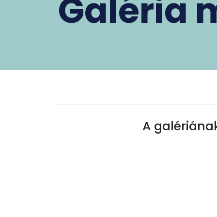
Galéria 
A galériának